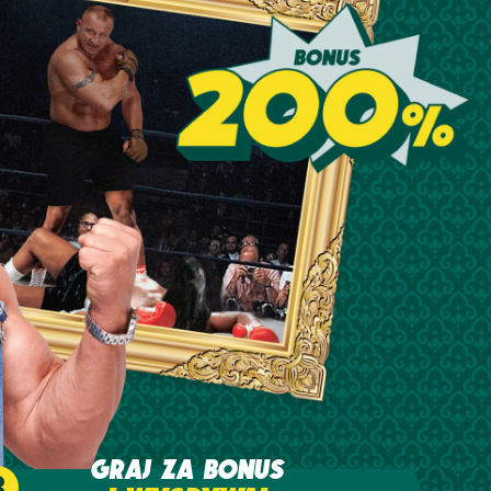
GRAJ ZA BONUS
3