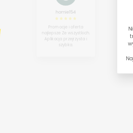
homie154
Promocje i oferta
N
najlepsze Ze wszystkich.
t
Aplikacja przejrzysta i
w
szybka.
Na