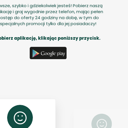
wsze, szybko i gdziekolwiek jesteś! Pobierz naszą
ikację i graj wygodnie przez telefon, mając pełen
ostęp do oferty 24 godziny na dobę, w tym do
specjalnych promocji tylko dla jej posiadaczy!
obierz aplikację, klikając poniższy przycisk.