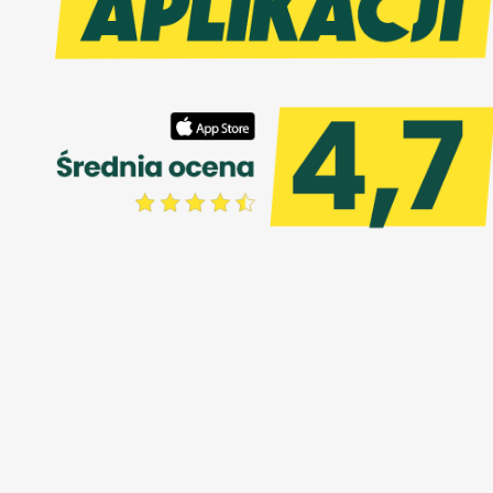
bighead90
Pit3rMotion
Nie będę ukrywał, że
Na prawdę fajna i
trochę siana u Was
intuicyjna aplikacja.
wygrałem, więc stąd
Warto sprawdzić i
wam słodzę 😅
zagrać, najlepszy
Najlepszy bukmacher!
bukmacher :D